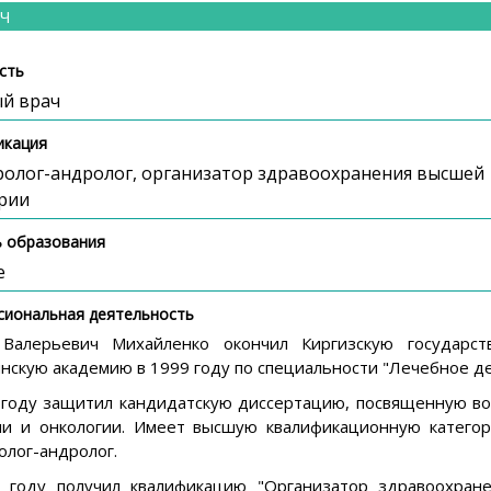
ИЧ
сть
й врач
икация
ролог-андролог, организатор здравоохранения высшей
рии
 образования
е
сиональная деятельность
Валерьевич Михайленко окончил Киргизскую государст
нскую академию в 1999 году по специальности "Лечебное де
 году защитил кандидатскую диссертацию, посвященную в
ии и онкологии. Имеет высшую квалификационную категор
олог-андролог.
 году получил квалификацию "Организатор здравоохране