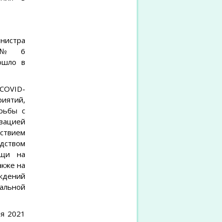
нистра
КП № 6
ошло в
COVID-
иятий,
рьбы с
зацией
твием
одством
ощи на
акже на
ждений
альной
ля 2021