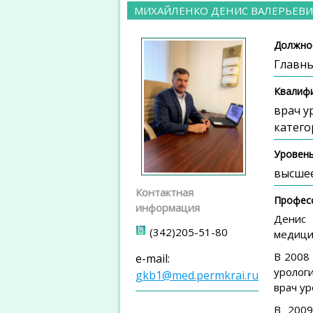
МИХАЙЛЕНКО ДЕНИС ВАЛЕРЬЕВ
Должно
Главны
Квалиф
врач у
катего
Уровень
высше
Контактная
Профес
информация
Денис 
(342)205-51-80
медици
В 2008
e-mail:
уролог
gkb1@med.permkrai.ru
врач ур
В 2009