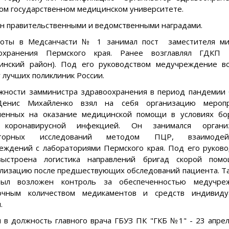
ом государственном медицинском университете.
н правительственными и ведомственными наградами.
оты в Медсанчасти № 1 занимал пост заместителя ми
оохранения Пермского края. Ранее возглавлял ГД
инский район). Под его руководством медучреждение в
 лучших поликлиник России.
жности замминистра здравоохранения в период пандемии 
нис Михайленко взял на себя организацию меропр
ленных на оказание медицинской помощи в условиях бо
 коронавирусной инфекцией. Он занимался органи
аторных исследований методом ПЦР, взаимодейс
еждений с лабораториями Пермского края. Под его руков
ыстроена логистика направлений бригад скорой пом
ализацию после предшествующих обследований пациента. Т
был возложен контроль за обеспеченностью медучре
очным количеством медикаментов и средств индивиду
.
л в должность главного врача ГБУЗ ПК "ГКБ №1" - 23 апре