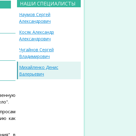
НАШИ СПЕЦИАЛИСТЫ
Наумов Сергей
Александрович
Косяк Александр
Александрович
Чугайнов Сергей
Владимирович
Михайленко Денис
Валерьевич
венную
ло".
опросам
ию как
ния" в