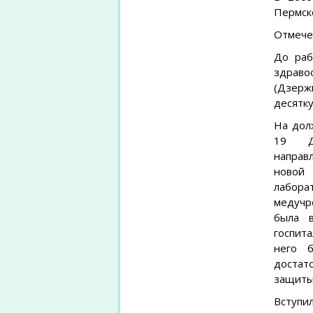
Пермск
Отмече
До раб
здрав
(Дзерж
десятку
На дол
19 Де
направ
новой
лабор
медучр
была в
госпит
него 
достат
защиты
Вступи