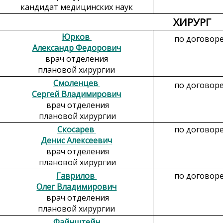
кандидат медицинских наук
ХИРУРГ
Юрков
по договор
Александр Федорович
врач отделения
плановой хирургии
Смоленцев
по договор
Сергей Владимирович
врач отделения
плановой хирургии
Скосарев
по договор
Денис Алексеевич
врач отделения
плановой хирургии
Гаврилов
по договор
Олег Владимирович
врач отделения
плановой хирургии
Файнштейн